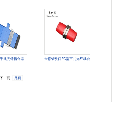
口千兆光纤耦合器
金额锣纹口FC型百兆光纤耦合
器
下一页
尾页