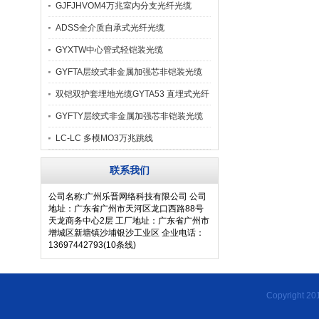
GJFJHVOM4万兆室内分支光纤光缆
ADSS全介质自承式光纤光缆
GYXTW中心管式轻铠装光缆
GYFTA层绞式非金属加强芯非铠装光缆
双铠双护套埋地光缆GYTA53 直埋式光纤
重铠
GYFTY层绞式非金属加强芯非铠装光缆
LC-LC 多模MO3万兆跳线
联系我们
公司名称:广州乐晋网络科技有限公司 公司
地址：广东省广州市天河区龙口西路88号
天龙商务中心2层 工厂地址：广东省广州市
增城区新塘镇沙埔银沙工业区 企业电话：
13697442793(10条线)
Copyrigh