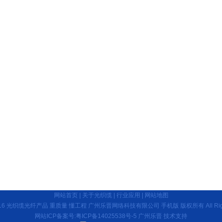
网站首页
|
关于光织缆
|
行业应用
|
网站地图
t 2016 光织缆光纤产品 重质量 懂工程 广州乐晋网络科技有限公司 手机版 版权所有 All Rights
网站ICP备案号:粤ICP备14025538号-5
广州乐晋
技术支持