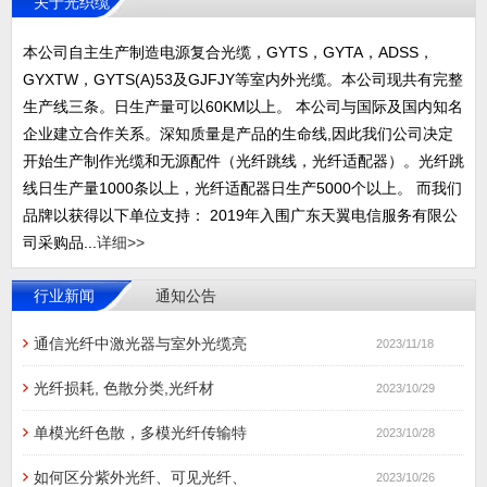
关于光织缆
本公司自主生产制造电源复合光缆，GYTS，GYTA，ADSS，
GYXTW，GYTS(A)53及GJFJY等室内外光缆。本公司现共有完整
生产线三条。日生产量可以60KM以上。 本公司与国际及国内知名
企业建立合作关系。深知质量是产品的生命线,因此我们公司决定
开始生产制作光缆和无源配件（光纤跳线，光纤适配器）。光纤跳
线日生产量1000条以上，光纤适配器日生产5000个以上。 而我们
品牌以获得以下单位支持： 2019年入围广东天翼电信服务有限公
司采购品...
详细>>
行业新闻
通知公告
通信光纤中激光器与室外光缆亮
2023/11/18
光纤损耗, 色散分类,光纤材
2023/10/29
单模光纤色散，多模光纤传输特
2023/10/28
如何区分紫外光纤、可见光纤、
2023/10/26