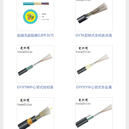
低烟无卤阻燃GJPFJV万
GYTA层绞式非铠装光缆
兆
GYXTW中心管式轻铠装
GYFXY中心管式非金属
光缆
非铠