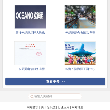
司选
品完成供
庆祝光织缆品牌入选佛
光织缆综合布线品牌顺
山欧神诺
利完成供
广东天翼电信服务有限
珠海长隆海洋王国中心
公司光缆
湖灯光表
查看更多 >>
网站首页
|
关于光织缆
|
行业应用
|
网站地图