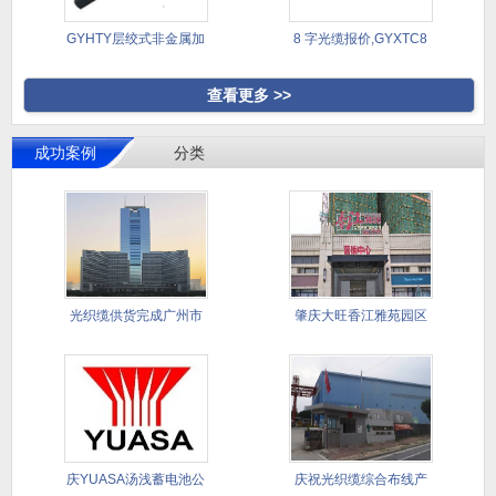
GYHTY层绞式非金属加
8 字光缆报价,GYXTC8
强芯
查看更多 >>
成功案例
分类
光织缆供货完成广州市
肇庆大旺香江雅苑园区
天河区中
智能化与
庆YUASA汤浅蓄电池公
庆祝光织缆综合布线产