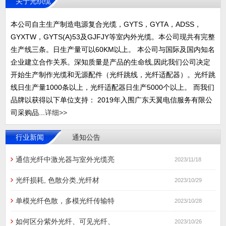
关于光织缆
本公司自主生产制造电源复合光缆，GYTS，GYTA，ADSS，
GYXTW，GYTS(A)53及GJFJY等室内外光缆。本公司现共有完整
生产线三条。日生产量可以60KM以上。 本公司与国际及国内知名
企业建立合作关系。深知质量是产品的生命线,因此我们公司决定
开始生产制作光缆和无源配件（光纤跳线，光纤适配器）。光纤跳
线日生产量1000条以上，光纤适配器日生产5000个以上。 而我们
品牌以获得以下单位支持： 2019年入围广东天翼电信服务有限公
司采购品...
详细>>
行业新闻
通知公告
通信光纤中激光器与室外光缆亮
2023/11/18
光纤损耗, 色散分类,光纤材
2023/10/29
单模光纤色散，多模光纤传输特
2023/10/28
如何区分紫外光纤、可见光纤、
2023/10/26