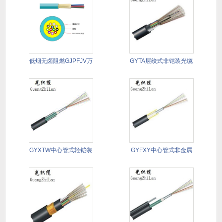
低烟无卤阻燃GJPFJV万
GYTA层绞式非铠装光缆
兆
GYXTW中心管式轻铠装
GYFXY中心管式非金属
光缆
非铠