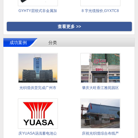
GYHTY层绞式非金属加
8 字光缆报价,GYXTC8
强芯
查看更多 >>
成功案例
分类
光织缆供货完成广州市
肇庆大旺香江雅苑园区
天河区中
智能化与
庆YUASA汤浅蓄电池公
庆祝光织缆综合布线产