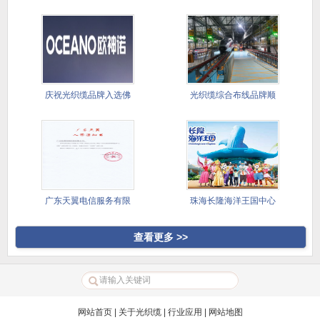
司选
品完成供
庆祝光织缆品牌入选佛
光织缆综合布线品牌顺
山欧神诺
利完成供
广东天翼电信服务有限
珠海长隆海洋王国中心
公司光缆
湖灯光表
查看更多 >>
网站首页
|
关于光织缆
|
行业应用
|
网站地图