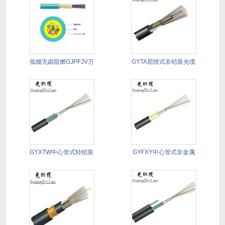
低烟无卤阻燃GJPFJV万
GYTA层绞式非铠装光缆
兆
GYXTW中心管式轻铠装
GYFXY中心管式非金属
光缆
非铠