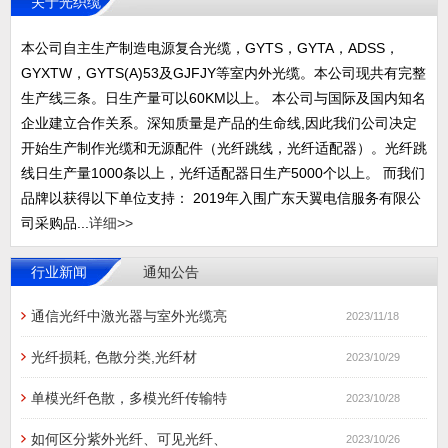
关于光织缆
本公司自主生产制造电源复合光缆，GYTS，GYTA，ADSS，
GYXTW，GYTS(A)53及GJFJY等室内外光缆。本公司现共有完整
生产线三条。日生产量可以60KM以上。 本公司与国际及国内知名
企业建立合作关系。深知质量是产品的生命线,因此我们公司决定
开始生产制作光缆和无源配件（光纤跳线，光纤适配器）。光纤跳
线日生产量1000条以上，光纤适配器日生产5000个以上。 而我们
品牌以获得以下单位支持： 2019年入围广东天翼电信服务有限公
司采购品...
详细>>
行业新闻
通知公告
通信光纤中激光器与室外光缆亮
2023/11/18
光纤损耗, 色散分类,光纤材
2023/10/29
单模光纤色散，多模光纤传输特
2023/10/28
如何区分紫外光纤、可见光纤、
2023/10/26