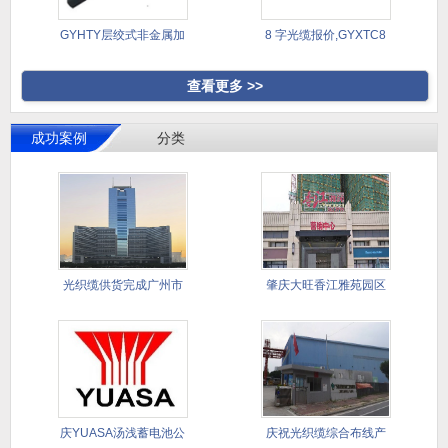
GYHTY层绞式非金属加
8 字光缆报价,GYXTC8
强芯
查看更多 >>
成功案例
分类
光织缆供货完成广州市
肇庆大旺香江雅苑园区
天河区中
智能化与
庆YUASA汤浅蓄电池公
庆祝光织缆综合布线产