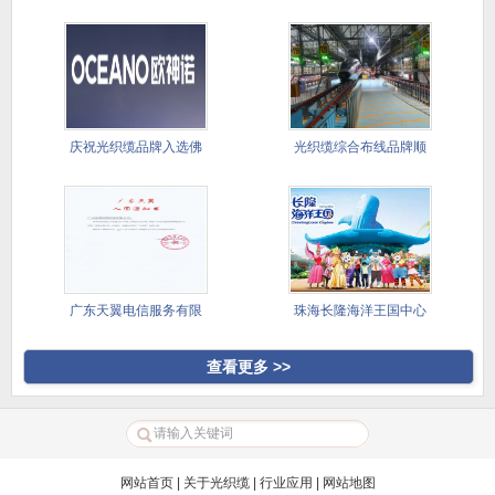
司选
品完成供
庆祝光织缆品牌入选佛
光织缆综合布线品牌顺
山欧神诺
利完成供
广东天翼电信服务有限
珠海长隆海洋王国中心
公司光缆
湖灯光表
查看更多 >>
网站首页
|
关于光织缆
|
行业应用
|
网站地图