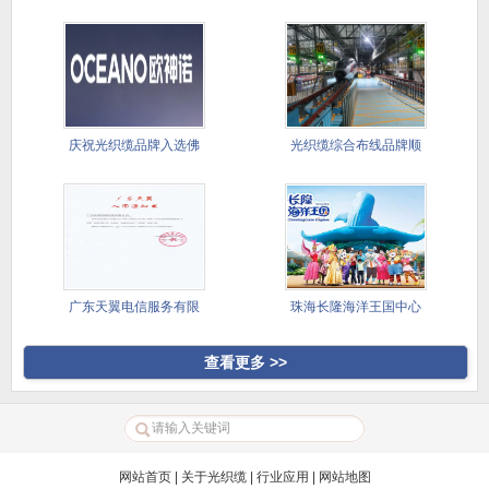
司选
品完成供
庆祝光织缆品牌入选佛
光织缆综合布线品牌顺
山欧神诺
利完成供
广东天翼电信服务有限
珠海长隆海洋王国中心
公司光缆
湖灯光表
查看更多 >>
网站首页
|
关于光织缆
|
行业应用
|
网站地图