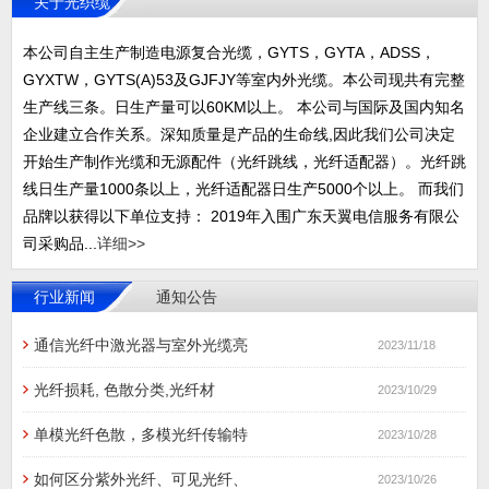
关于光织缆
本公司自主生产制造电源复合光缆，GYTS，GYTA，ADSS，
GYXTW，GYTS(A)53及GJFJY等室内外光缆。本公司现共有完整
生产线三条。日生产量可以60KM以上。 本公司与国际及国内知名
企业建立合作关系。深知质量是产品的生命线,因此我们公司决定
开始生产制作光缆和无源配件（光纤跳线，光纤适配器）。光纤跳
线日生产量1000条以上，光纤适配器日生产5000个以上。 而我们
品牌以获得以下单位支持： 2019年入围广东天翼电信服务有限公
司采购品...
详细>>
行业新闻
通知公告
通信光纤中激光器与室外光缆亮
2023/11/18
光纤损耗, 色散分类,光纤材
2023/10/29
单模光纤色散，多模光纤传输特
2023/10/28
如何区分紫外光纤、可见光纤、
2023/10/26