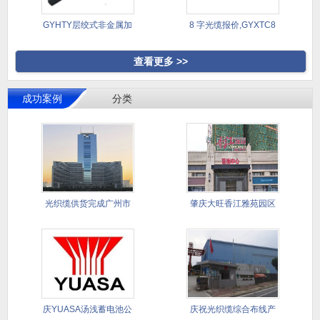
GYHTY层绞式非金属加
8 字光缆报价,GYXTC8
强芯
查看更多 >>
成功案例
分类
光织缆供货完成广州市
肇庆大旺香江雅苑园区
天河区中
智能化与
庆YUASA汤浅蓄电池公
庆祝光织缆综合布线产