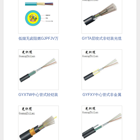
低烟无卤阻燃GJPFJV万
GYTA层绞式非铠装光缆
兆
GYXTW中心管式轻铠装
GYFXY中心管式非金属
光缆
非铠