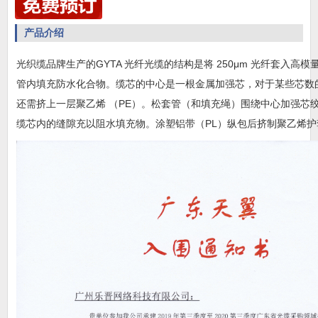
产品介绍
光织缆品牌生产的GYTA
光纤
光缆的结构是将
250
μ
m
光纤套入高模
管内填充防水化合物。缆芯的中心是一根金属加强芯，对于某些芯数
还需挤上一层聚乙烯 （
PE
）。松套管（和填充绳）围绕中心加强芯
缆芯内的缝隙充以阻水填充物。涂塑铝带（
PL
）纵包后挤制聚乙烯护