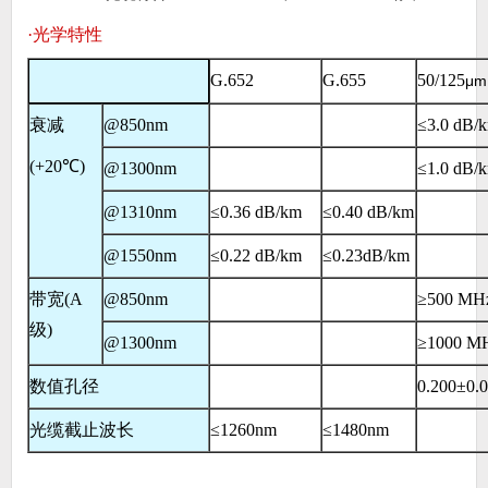
·光学特性
G.652
G.655
50/125
μm
衰减
@850nm
≤
3.0 dB/
(+20
℃
)
@1300nm
≤
1.0 dB/
@1310nm
≤
0.36 dB/km
≤
0.40 dB/km
@1550nm
≤
0.22 dB/km
≤
0.23dB/km
带宽
(A
@850nm
≥
500 MH
级
)
@1300nm
≥
1000 M
数值孔径
0.200
±
0.
光缆截止波长
≤
1260nm
≤
1480nm