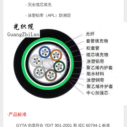
-
完全缆芯填充
-
涂塑铝带（
APL
）防潮层
·产品标准
GYTA
光缆符合
YD/T 901-2001
和
IEC 60794-1
标准